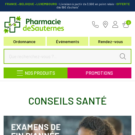
FRANCE • BELGIQUE • LUXEMBOURG
- Livraison à partir de 3,99€ en point relais
-
OFFERTE
*
dès 69€ d’achats
Pharmacie de Sauternes Votre pha
0
Ordonnance
Événements
Rendez-vous
NOS PRODUITS
PROMOTIONS
CONSEILS SANTÉ