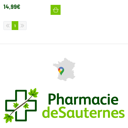
tous animaux (150 ml)
14
,
99
€
1