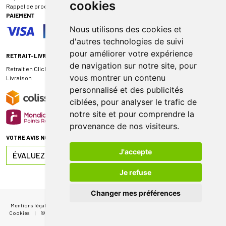
cookies
Rappel de produit
PAIEMENT
Nous utilisons des cookies et
d'autres technologies de suivi
pour améliorer votre expérience
RETRAIT-LIVRAISON
de navigation sur notre site, pour
Retrait en Click & Collect
vous montrer un contenu
Livraison
personnalisé et des publicités
ciblées, pour analyser le trafic de
notre site et pour comprendre la
provenance de nos visiteurs.
VOTRE AVIS NOUS INTÉRESSE
J'accepte
ÉVALUEZ-NOUS SUR
Je refuse
Changer mes préférences
Mentions légales
|
CGV
|
Données personnelles
|
Cookies
|
Mes préférences
Cookies
|
© 2026 Pharmacie de Sauternes
|
Tous droits réservés
|
Apotekisto
MA FIDÉLITÉ