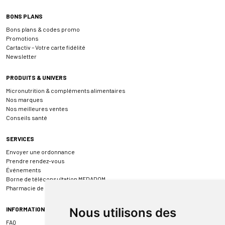
BONS PLANS
Bons plans & codes promo
Promotions
Cartactiv – Votre carte fidélité
Newsletter
PRODUITS & UNIVERS
Micronutrition & compléments alimentaires
Nos marques
Nos meilleures ventes
Conseils santé
SERVICES
Envoyer une ordonnance
Prendre rendez-vous
Événements
Borne de téléconsultation MEDADOM
Pharmacie de garde
INFORMATIONS
Nous utilisons des
FAQ