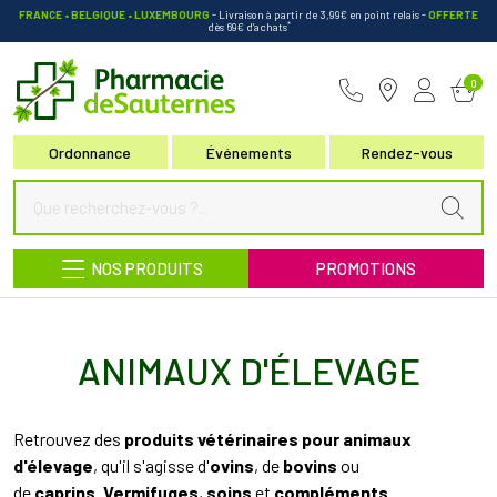
FRANCE • BELGIQUE • LUXEMBOURG
- Livraison à partir de 3,99€ en point relais
-
OFFERTE
*
dès 69€ d’achats
Pharmacie de Sauternes Votre pha
0
Ordonnance
Événements
Rendez-vous
NOS PRODUITS
PROMOTIONS
ANIMAUX D'ÉLEVAGE
Retrouvez des
produits vétérinaires pour animaux
d'élevage
, qu'il s'agisse d'
ovins
, de
bovins
ou
de
caprins
.
Vermifuges
,
soins
et
compléments