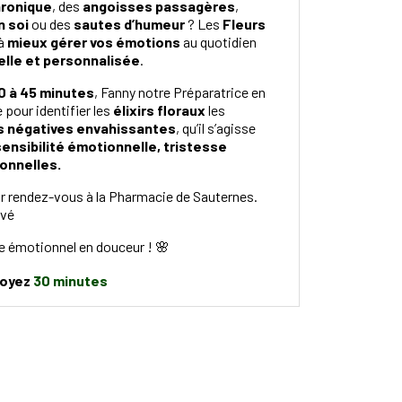
hronique
, des
angoisses passagères
,
 soi
ou des
sautes d’humeur
? Les
Fleurs
à
mieux gérer vos émotions
au quotidien
lle et personnalisée
.
0 à 45 minutes
, Fanny notre Préparatrice en
our identifier les
élixirs floraux
les
 négatives envahissantes
, qu’il s’agisse
ensibilité émotionnelle, tristesse
ionnelles.
r rendez-vous à la Pharmacie de Sauternes.
ivé
re émotionnel en douceur ! 🌸
voyez
30 minutes