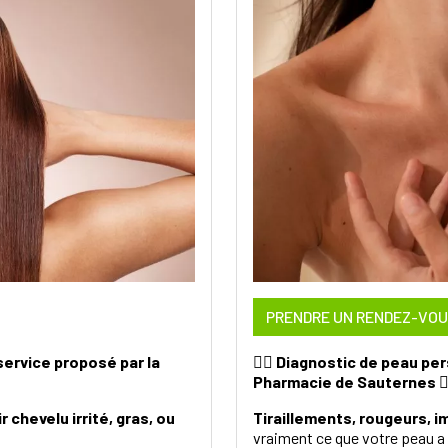
PRENDRE UN RENDEZ-VO
service proposé par la
💆‍♀️
Diagnostic de peau pers
Pharmacie de Sauternes
💆
 chevelu irrité, gras, ou
Tiraillements, rougeurs, i
vraiment ce que votre peau a 