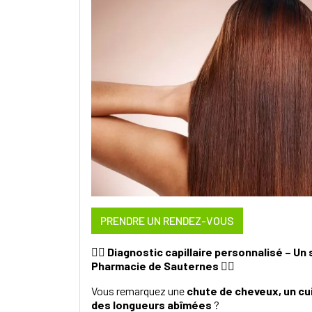
PRENDRE UN RENDEZ-VOUS
💇‍♀️
Diagnostic capillaire personnalisé – Un 
Pharmacie de Sauternes
💇‍♀️
Vous remarquez une
chute de cheveux, un cuir
des longueurs abîmées
?