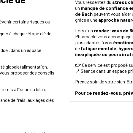
Vous ressentez du
stress c
un
manque de confiance en
de Bach
peuvent vous aider 
grâce à une
approche nature
révenir certains risques ou
Lors d’un
rendez-vous de 3
ner à chaque étape clé de
Pharmacie vous accompagne p
plus adaptés à vos
émotions
de
fatigue mentale, hypers
iduel, dans un espace
inexpliquée ou peurs irrat
👉
Ce service est proposé su
té globale (alimentation,
📍 Séance dans un espace pr
 vous proposer des conseils
Prenez soin de votre bien-êt
remis à l’issue du bilan.
Pour ce rendez-vous, pré
vance de frais, aux âges clés