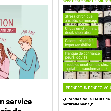
avec Pharmacie De Sauter
PRENDRE UN RENDEZ-VO
Un service
🌿
Rendez-vous Fleurs de B
naturellement
🌿
cie de