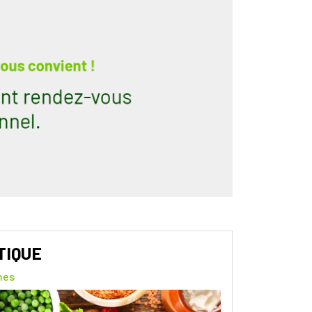
TIQUE
nes