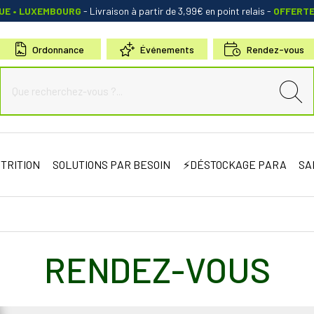
QUE • LUXEMBOURG
- Livraison à partir de 3,99€ en point relais
-
OFFERT
Ordonnance
Événements
Rendez-vous
de Sauternes Votre pharmacie en ligne à votre service
TRITION
SOLUTIONS PAR BESOIN
⚡DÉSTOCKAGE PARA
SA
RENDEZ-VOUS