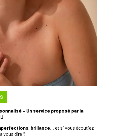
US
onnalisé – Un service proposé par la
‍♀️
mperfections, brillance
… et si vous écoutiez
à vous dire ?