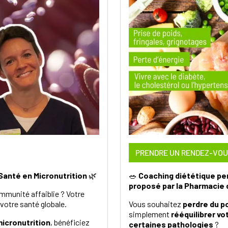
PRENDRE UN RENDEZ-VO
Santé en Micronutrition
🌿
🥗
Coaching diététique per
proposé par la Pharmacie
 immunité affaiblie ? Votre
 votre santé globale.
Vous souhaitez
perdre du p
simplement
rééquilibrer vo
micronutrition
, bénéficiez
certaines pathologies
?