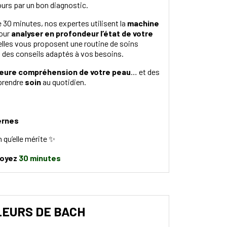
rs par un bon diagnostic.
e 30 minutes, nos expertes utilisent la
machine
our
analyser en profondeur l’état de votre
, elles vous proposent une routine de soins
 des conseils adaptés à vos besoins.
leure compréhension de votre peau
… et des
 prendre
soin
au quotidien.
ernes
n qu’elle mérite ✨
voyez
30 minutes
LEURS DE BACH