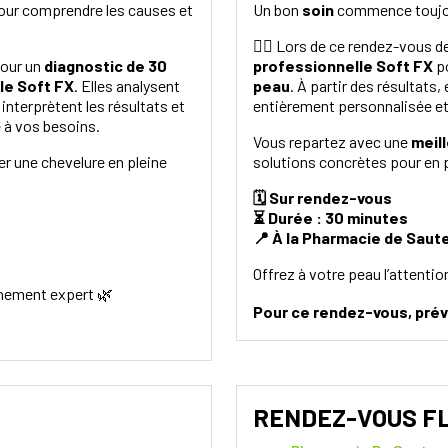
 pour comprendre les causes et
Un bon
soin
commence toujou
👩‍⚕️ Lors de ce rendez-vous d
our un
diagnostic de 30
professionnelle Soft FX
p
le Soft FX
. Elles analysent
peau
. À partir des résultats
, interprètent les résultats et
entièrement personnalisée et
 à vos besoins.
Vous repartez avec une
meil
r une chevelure en pleine
solutions concrètes pour en
🗓️ Sur rendez-vous
⏳ Durée : 30 minutes
📍 À la Pharmacie de Saut
Offrez à votre peau l’attentio
nement expert 🌿
Pour ce rendez-vous, pré
RENDEZ-VOUS F