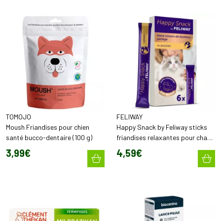
TOMOJO
FELIWAY
Moush Friandises pour chien
Happy Snack by Feliway sticks
santé bucco-dentaire (100 g)
friandises relaxantes pour chats
au poulet (6x)
3
,
99
€
4
,
59
€