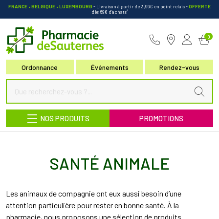
FRANCE • BELGIQUE • LUXEMBOURG
- Livraison à partir de 3,99€ en point relais
-
OFFERTE
*
dès 69€ d’achats
Pharmacie de Sauternes Votre pha
0
Ordonnance
Événements
Rendez-vous
NOS PRODUITS
PROMOTIONS
SANTÉ ANIMALE
Les animaux de compagnie ont eux aussi besoin d’une
attention particulière pour rester en bonne santé. À la
pharmacie, nous proposons une sélection de produits