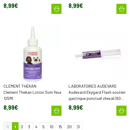
8
,
99
€
8
,
99
€
CLÉMENT THÉKAN
LABORATOIRES AUDEVARD
Clement Thekan Lotion Soin Yeux
Audevard Ekygard Flash soutien
125Ml
gastrique ponctuel cheval (60
ml)
8
,
99
€
8
,
99
€
1
2
3
4
5
10
15
20