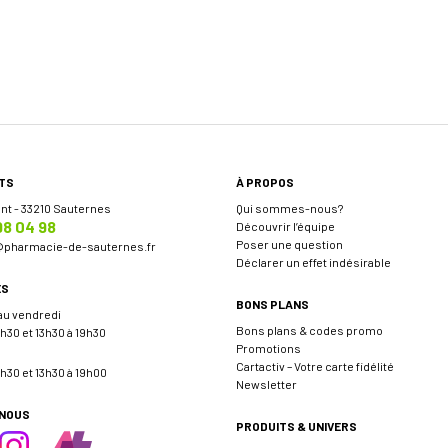
TS
À PROPOS
ent - 33210 Sauternes
Qui sommes-nous?
98 04 98
Découvrir l’équipe
Poser une question
@
pharmacie-de-sauternes.fr
Déclarer un effet indésirable
ES
BONS PLANS
 au vendredi
Bons plans & codes promo
h30 et 13h30 à 19h30
Promotions
Cartactiv – Votre carte fidélité
h30 et 13h30 à 19h00
Newsletter
-NOUS
PRODUITS & UNIVERS