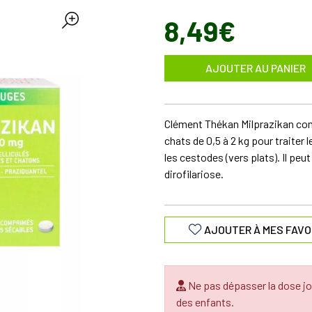
8
,
49
€
AJOUTER AU PANIER
Clément Thékan Milprazikan co
chats de 0,5 à 2 kg pour traiter 
les cestodes (vers plats). Il peu
dirofilariose.
AJOUTER À MES FAVO
Ne pas dépasser la dose jo
des enfants.