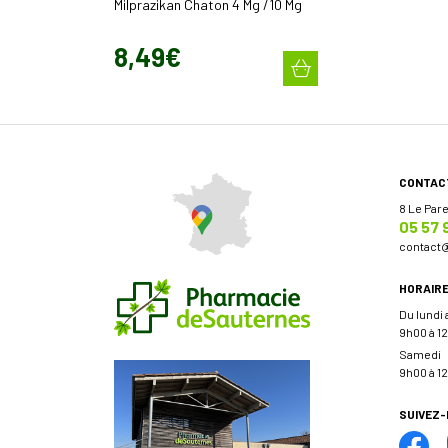
Milprazikan Chaton 4 Mg /10 Mg
8
,
49
€
CONTAC
8 Le Par
05 57 
contact
HORAIR
Du lundi
9h00 à 12
Samedi
9h00 à 12
SUIVEZ