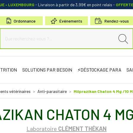
QUE • LUXEMBOURG
- Livraison à partir de 3,99€ en point relais
-
OFFERT
Ordonnance
Événements
Rendez-vous
de Sauternes Votre pharmacie en ligne à votre service
TRITION
SOLUTIONS PAR BESOIN
⚡DÉSTOCKAGE PARA
SA
nts vétérinaires
Anti-parasitaire
Milprazikan Chaton 4 Mg /10 
ZIKAN CHATON 4 MG
Laboratoire
CLÉMENT THÉKAN