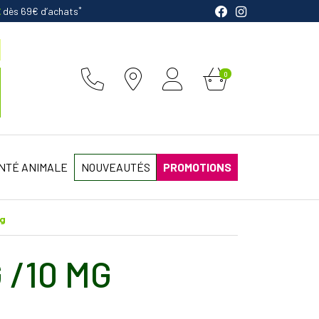
*
E
dès 69€ d’achats
0
NTÉ ANIMALE
NOUVEAUTÉS
PROMOTIONS
Mg
 /10 MG