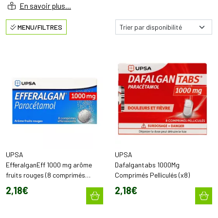
La Pharmacie de Sauternes propose une sélection de
MENU/FILTRES
médicaments disponibles en ligne, dans le respect de la
réglementation pharmaceutique et des bonnes pratiques
d’automédication.
Chaque produit est choisi avec rigueur afin de garantir qualité,
sécurité et bon usage. Il est essentiel de respecter les
indications, les doses recommandées et les précautions
d’emploi mentionnées dans la notice.
En cas de doute, de symptômes persistants ou de traitement
en cours, il est recommandé de demander conseil à un
professionnel de santé. N'hésitez pas à nous contacter via
UPSA
UPSA
notre
formulaire de contact
!
EfferalganEff 1000 mg arôme
Dafalgantabs 1000Mg
fruits rouges (8 comprimés
Comprimés Pelliculés (x8)
effervescents)
2
,
18
€
2
,
18
€