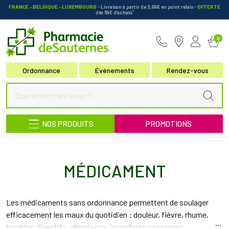
FRANCE • BELGIQUE • LUXEMBOURG
- Livraison à partir de 3,99€ en point relais
-
OFFERTE
*
dès 69€ d’achats
Pharmacie de Sauternes Votre pha
0
Ordonnance
Événements
Rendez-vous
NOS PRODUITS
PROMOTIONS
MÉDICAMENT
Les médicaments sans ordonnance permettent de soulager
efficacement les maux du quotidien : douleur, fièvre, rhume,
troubles digestifs, allergies ou inconforts passagers.