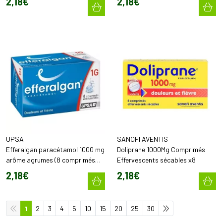
2
,
18
€
2
,
18
€
UPSA
SANOFI AVENTIS
Efferalgan paracétamol 1000 mg
Doliprane 1000Mg Comprimés
arôme agrumes (8 comprimés
Effervescents sécables x8
effervescents)
2
,
18
€
2
,
18
€
1
2
3
4
5
10
15
20
25
30