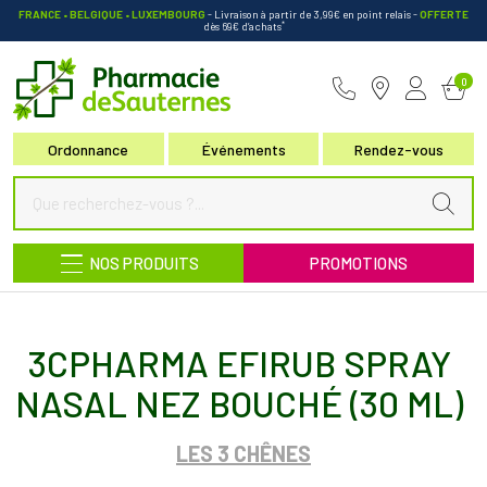
FRANCE • BELGIQUE • LUXEMBOURG
- Livraison à partir de 3,99€ en point relais
-
OFFERTE
*
dès 69€ d’achats
Pharmacie de Sauternes Votre pha
0
Ordonnance
Événements
Rendez-vous
NOS PRODUITS
PROMOTIONS
3CPHARMA EFIRUB SPRAY
NASAL NEZ BOUCHÉ (30 ML)
LES 3 CHÊNES