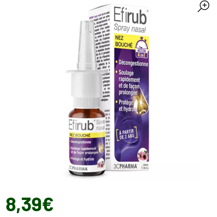
8
,
39
€