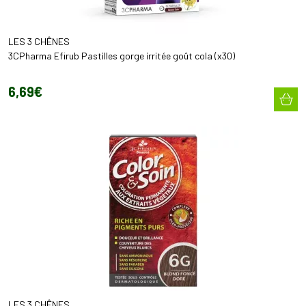
LES 3 CHÊNES
3CPharma Efirub Pastilles gorge irritée goût cola (x30)
6
,
69
€
LES 3 CHÊNES