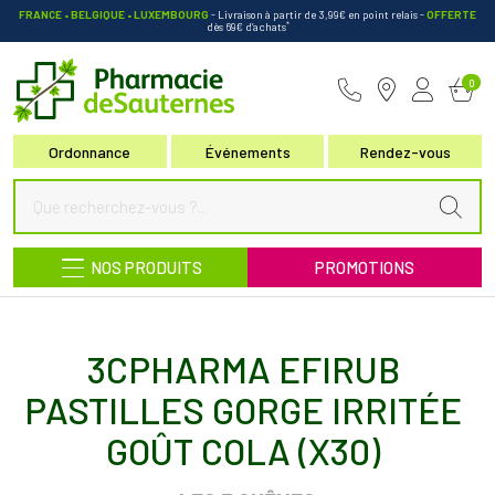
FRANCE • BELGIQUE • LUXEMBOURG
- Livraison à partir de 3,99€ en point relais
-
OFFERTE
*
dès 69€ d’achats
Pharmacie de Sauternes Votre pha
0
Ordonnance
Événements
Rendez-vous
NOS PRODUITS
PROMOTIONS
3CPHARMA EFIRUB
PASTILLES GORGE IRRITÉE
GOÛT COLA (X30)