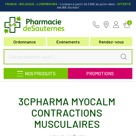
FRANCE • BELGIQUE • LUXEMBOURG
- Livraison à partir de 3,99€ en point relais
-
OFFERTE
*
dès 69€ d’achats
Pharmacie de Sauternes Votre pha
0
Ordonnance
Événements
Rendez-vous
NOS PRODUITS
PROMOTIONS
3CPHARMA MYOCALM
CONTRACTIONS
MUSCULAIRES