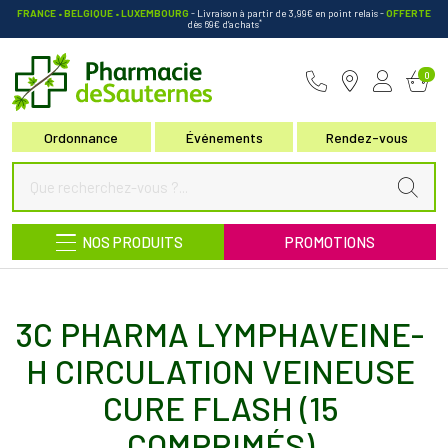
FRANCE • BELGIQUE • LUXEMBOURG
- Livraison à partir de 3,99€ en point relais
-
OFFERTE
*
dès 69€ d’achats
Pharmacie de Sauternes Votre pha
0
Ordonnance
Événements
Rendez-vous
NOS PRODUITS
PROMOTIONS
3C PHARMA LYMPHAVEINE-
H CIRCULATION VEINEUSE
CURE FLASH (15
COMPRIMÉS)