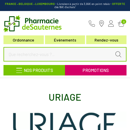
FRANCE • BELGIQUE • LUXEMBOURG
- Livraison à partir de 3,99€ en point relais
-
OFFERTE
*
dès 69€ d’achats
Pharmacie de Sauternes Votre pha
0
Ordonnance
Événements
Rendez-vous
NOS PRODUITS
PROMOTIONS
URIAGE