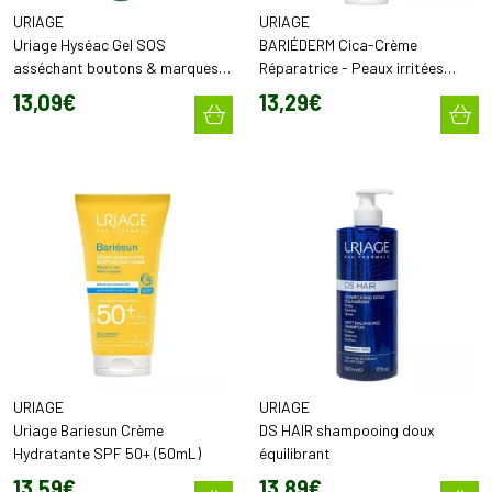
Eau Thermale
pour hydrater et apaiser au quotidien
URIAGE
URIAGE
Uriage Hyséac Gel SOS
Hyséac
pour les peaux mixtes à grasses et à
BARIÉDERM Cica-Crème
asséchant boutons & marques
Réparatrice - Peaux irritées
imperfections
(15 ml)
100ml
13
,
09
€
13
,
29
€
Roséliane
pour les peaux sensibles sujettes aux rougeurs
Bébé
pour la peau délicate des nourrissons et des enfants
Visage, corps, hygiène ou soins spécifiques, les formules
Uriage allient efficacité dermatologique, haute tolérance et
plaisir d’utilisation, pour une routine adaptée à toute la famille.
Découvrez ici une sélection de soins Uriage disponibles à la
Pharmacie de Sauternes pour accompagner votre routine
dermo-cosmétique au quotidien.
URIAGE
URIAGE
Uriage Bariesun Crème
DS HAIR shampooing doux
Hydratante SPF 50+ (50mL)
équilibrant
13
,
59
€
13
,
89
€