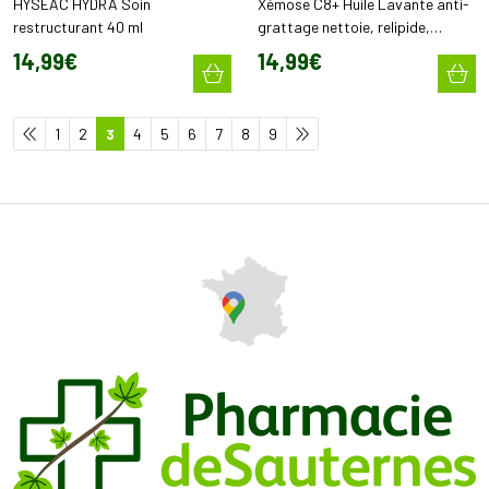
HYSÉAC HYDRA Soin
Xémose C8+ Huile Lavante anti-
restructurant 40 ml
grattage nettoie, relipide,
soulage (200 ml)
14
,
99
€
14
,
99
€
1
2
3
4
5
6
7
8
9