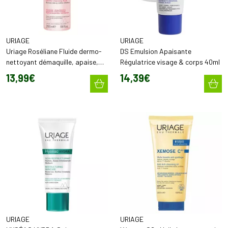
URIAGE
URIAGE
Uriage Roséliane Fluide dermo-
DS Emulsion Apaisante
nettoyant démaquille, apaise,
Régulatrice visage & corps 40ml
rafraîchit (250 ml)
13
,
99
€
14
,
39
€
URIAGE
URIAGE