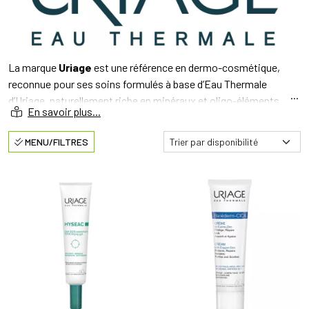
La marque
Uriage
est une référence en dermo-cosmétique,
reconnue pour ses soins formulés à base d’Eau Thermale
d’Uriage, naturellement riche en minéraux et oligo-éléments.
Développés en collaboration avec des dermatologues, les
produits Uriage respectent la peau et renforcent la barrière
MENU/FILTRES
cutanée, même pour les peaux les plus sensibles.
Uriage propose des gammes ciblées pour répondre aux besoins
spécifiques de chaque type de peau :
Xémose
pour les peaux très sèches et à tendance
atopique
Bariéderm
pour réparer, protéger et apaiser les peaux
fragilisées