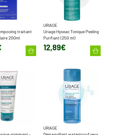
URIAGE
ampooing traitant
Uriage Hyseac Tonique Peeling
ulaire 200ml
Purifiant (250 ml)
€
12
,
89
€
URIAGE
sque gommant -
Démaquillant waterproof yeux