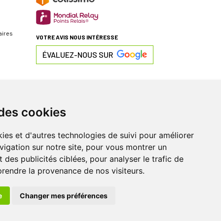
aires
VOTRE AVIS NOUS INTÉRESSE
ÉVALUEZ-NOUS SUR
 des cookies
ies et d'autres technologies de suivi pour améliorer
vigation sur notre site, pour vous montrer un
 des publicités ciblées, pour analyser le trafic de
prendre la provenance de nos visiteurs.
e
Changer mes préférences
éservés
|
Votre pharmacie sur Internet avec
Apotekisto
MA FIDÉLITÉ