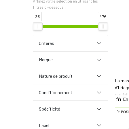
Affinez votre sélection en utilisant les
filtres ci-dessous :
3€
47€
Critères
Marque
Nature de produit
La mar
d’Uriag
Conditionnement
produit
Uriage 
Spécificité
POS
X
Label
B