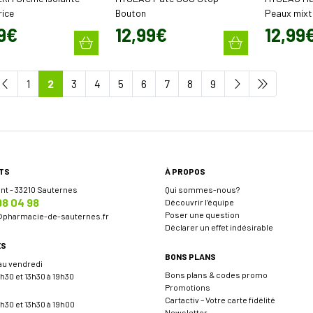
rice
Bouton
Peaux mixt
9
€
12
,
99
€
12
,
99
1
2
3
4
5
6
7
8
9
TS
À PROPOS
ent - 33210 Sauternes
Qui sommes-nous?
98 04 98
Découvrir l’équipe
Poser une question
@
pharmacie-de-sauternes.fr
Déclarer un effet indésirable
ES
BONS PLANS
 au vendredi
Bons plans & codes promo
h30 et 13h30 à 19h30
Promotions
Cartactiv – Votre carte fidélité
h30 et 13h30 à 19h00
Newsletter