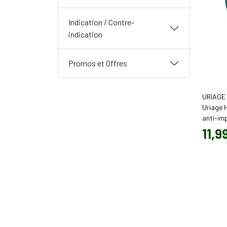
Ea
Indication / Contre-
indication
H
Ro
Promos et Offres
B
URIAGE
Visage,
Uriage 
d’utili
anti-imp
11
,
9
Découvr
cosmét