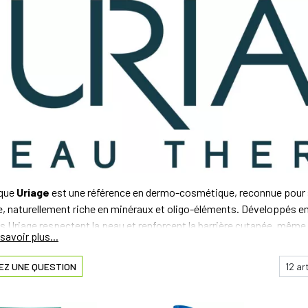
que
Uriage
est une référence en dermo-cosmétique, reconnue pour 
e, naturellement riche en minéraux et oligo-éléments. Développés e
s Uriage respectent la peau et renforcent la barrière cutanée, même 
propose des gammes ciblées pour répondre aux besoins spécifiques
EZ UNE QUESTION
émose
pour les peaux très sèches et à tendance atopique
ariéderm
pour réparer, protéger et apaiser les peaux fragilisées