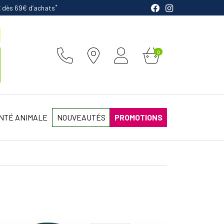
*
E
dès 69€ d’achats
0
NTÉ ANIMALE
NOUVEAUTÉS
PROMOTIONS