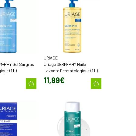
URIAGE
icacité dermatologique, haute tolérance et plaisir
M-PHY Gel Surgras
Uriage DERM-PHY Huile
que (1 L)
Lavante Dermatologique (1 L)
11
,
99
€
e Sauternes pour accompagner votre routine dermo-