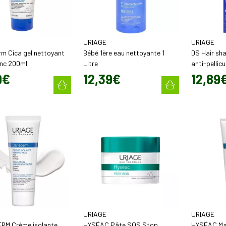
URIAGE
URIAGE
rm Cica gel nettoyant
Bébé 1ère eau nettoyante 1
DS Hair sh
inc 200ml
Litre
anti-pellic
9
€
12
,
39
€
12
,
89
URIAGE
URIAGE
RM Crème isolante
HYSÉAC Pâte SOS Stop
HYSÉAC Ma