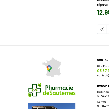
réparat
12
,
9
CONTAC
8 Le Par
05 57 
contact
HORAIR
Du lundi
9h00 à 12
Samedi
9h00 à 12