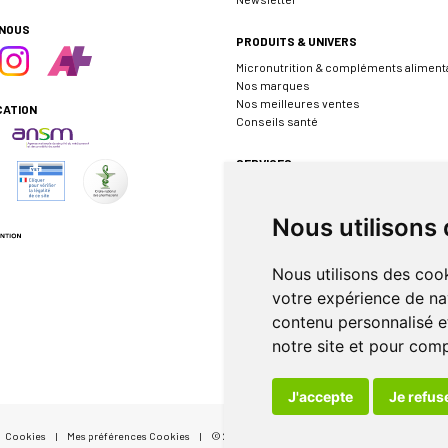
-NOUS
PRODUITS & UNIVERS
Micronutrition & compléments aliment
Nos marques
Nos meilleures ventes
CATION
Conseils santé
SERVICES
Envoyer une ordonnance
Prendre rendez-vous
Nous utilisons
Événements
Borne de téléconsultation MEDADOM
Pharmacie de garde
Nous utilisons des cook
votre expérience de na
INFORMATIONS
contenu personnalisé et
FAQ
notre site et pour com
Rappel de produit
J'accepte
Je refus
Cookies
|
Mes préférences Cookies
|
© 2026 Pharmacie de Sauternes
|
Tous droits r