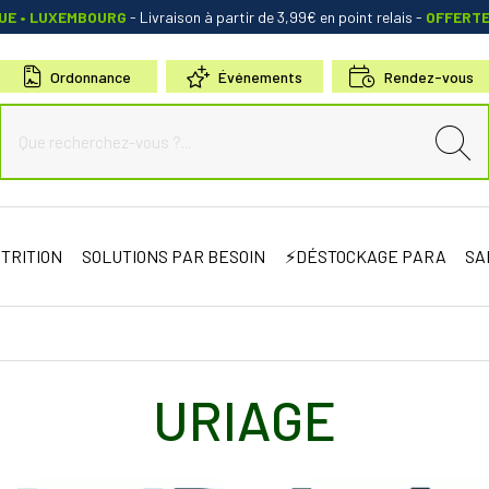
QUE • LUXEMBOURG
- Livraison à partir de 3,99€ en point relais
-
OFFERT
Ordonnance
Événements
Rendez-vous
de Sauternes Votre pharmacie en ligne à votre service
TRITION
SOLUTIONS PAR BESOIN
⚡DÉSTOCKAGE PARA
SA
URIAGE