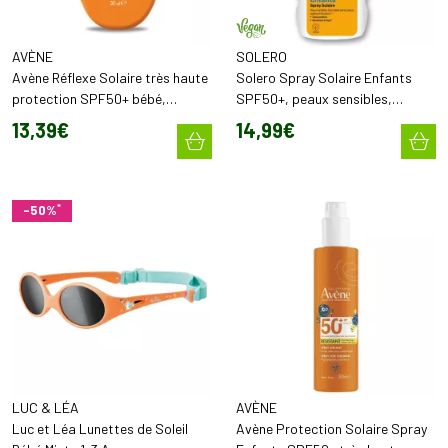
AVÈNE
SOLERO
Avène Réflexe Solaire très haute
Solero Spray Solaire Enfants
protection SPF50+ bébé,
SPF50+, peaux sensibles,
enfants, adultes (30 ml)
résistant à l'eau (200 ml)
13
,
39
€
14
,
99
€
*
-50%
LUC & LÉA
AVÈNE
Luc et Léa Lunettes de Soleil
Avène Protection Solaire Spray