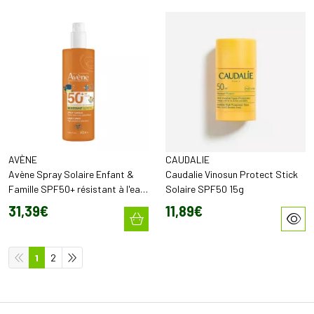
AVÈNE
CAUDALIE
Avène Spray Solaire Enfant &
Caudalie Vinosun Protect Stick
Famille SPF50+ résistant à l'eau
Solaire SPF50 15g
et au sable (400 ml)
31
,
39
€
11
,
89
€
1
2