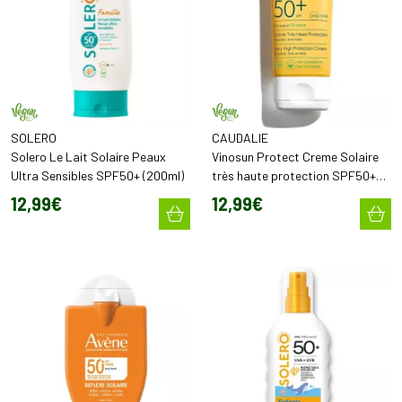
SOLERO
CAUDALIE
Solero Le Lait Solaire Peaux
Vinosun Protect Creme Solaire
Ultra Sensibles SPF50+ (200ml)
très haute protection SPF50+
invisible, anti-rides (50 ml)
12
,
99
€
12
,
99
€