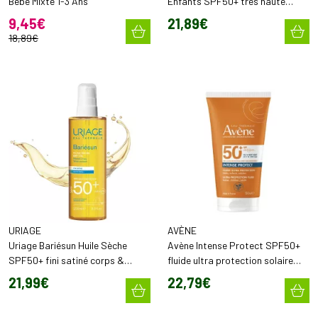
Bébé Mixte 1-3 Ans
Enfants SPF50+ très haute
protection (200 ml)
9
,
45
€
21
,
89
€
18
,
89
€
URIAGE
AVÈNE
Uriage Bariésun Huile Sèche
Avène Intense Protect SPF50+
SPF50+ fini satiné corps &
fluide ultra protection solaire
cheveux résistante à l'eau (200
bébé, enfants & adultes (150 ml)
21
,
99
€
22
,
79
€
ml)