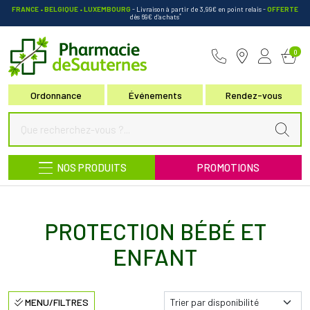
FRANCE • BELGIQUE • LUXEMBOURG
- Livraison à partir de 3,99€ en point relais
-
OFFERTE
*
dès 69€ d’achats
Pharmacie de Sauternes Votre pha
0
Ordonnance
Événements
Rendez-vous
NOS PRODUITS
PROMOTIONS
PROTECTION BÉBÉ ET
ENFANT
MENU/FILTRES