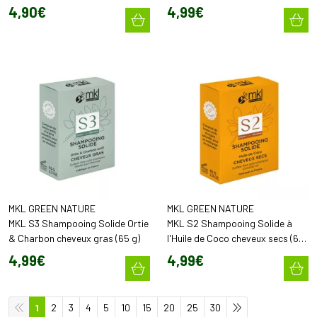
Cheveux (100 ml)
4
,
90
€
4
,
99
€
MKL GREEN NATURE
MKL GREEN NATURE
MKL S3 Shampooing Solide Ortie
MKL S2 Shampooing Solide à
& Charbon cheveux gras (65 g)
l'Huile de Coco cheveux secs (65
g)
4
,
99
€
4
,
99
€
1
2
3
4
5
10
15
20
25
30