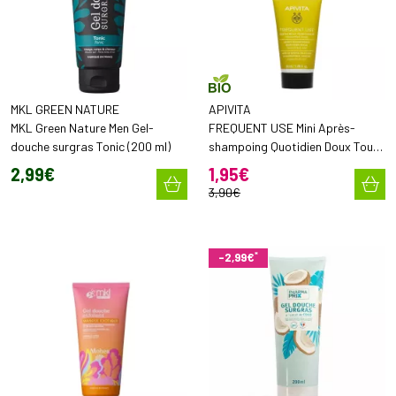
MKL GREEN NATURE
APIVITA
MKL Green Nature Men Gel-
FREQUENT USE Mini Après-
douche surgras Tonic (200 ml)
shampoing Quotidien Doux Tous
Types de Cheveux
2
,
99
€
1
,
95
€
3
,
90
€
*
-2,99€