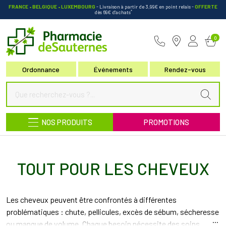
FRANCE • BELGIQUE • LUXEMBOURG
- Livraison à partir de 3,99€ en point relais
-
OFFERTE
*
dès 69€ d’achats
Pharmacie de Sauternes Votre pha
0
Ordonnance
Événements
Rendez-vous
NOS PRODUITS
PROMOTIONS
TOUT POUR LES CHEVEUX
Les cheveux peuvent être confrontés à différentes
problématiques : chute, pellicules, excès de sébum, sécheresse
ou manque de volume. Chaque besoin nécessite des soins