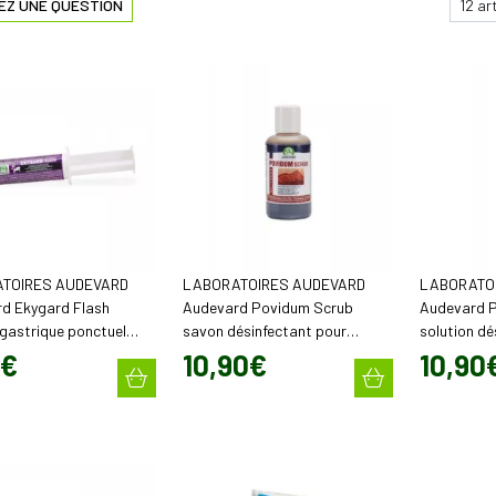
EZ UNE QUESTION
TOIRES AUDEVARD
LABORATOIRES AUDEVARD
LABORATO
d Ekygard Flash
Audevard Povidum Scrub
Audevard P
 gastrique ponctuel
savon désinfectant pour
solution dé
60 ml)
chevaux, chiens et chats (120
chevaux, ch
€
10
,
90
€
10
,
90
ml)
ml)