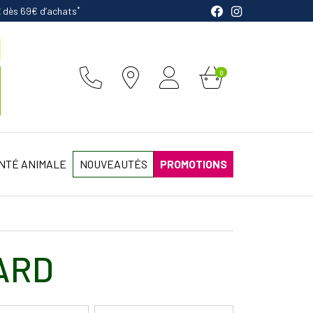
*
E
dès 69€ d’achats
0
NTÉ ANIMALE
NOUVEAUTÉS
PROMOTIONS
ARD