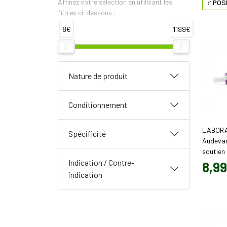
Affinez votre sélection en utilisant les
POS
filtres ci-dessous :
8€
1199€
Nature de produit
Conditionnement
LABORA
Spécificité
Audevar
soutien
cheval (
Indication / Contre-
8
,
99
indication