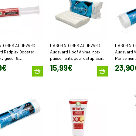
TOIRES AUDEVARD
LABORATOIRES AUDEVARD
LABORATO
d Redplex Booster
Audevard Hoof Animalintex
Audevard V
e vigueur &
pansements pour cataplasme
Pansement 
nce le jour de l'effort
forme de sabot (x3)
(30 cm x 3,
9
€
15
,
99
€
23
,
90