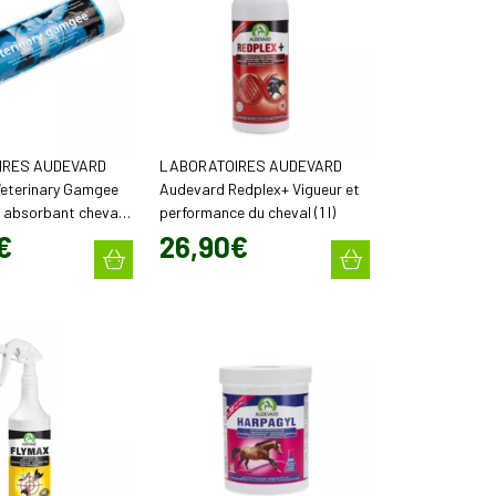
IRES AUDEVARD
LABORATOIRES AUDEVARD
eterinary Gamgee
Audevard Redplex+ Vigueur et
absorbant cheval
performance du cheval (1 l)
5 m)
€
26
,
90
€