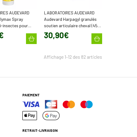
IRES AUDEVARD
LABORATOIRES AUDEVARD
lymax Spray
Audevard Harpagyl granulés
ti-insectes pour
soutien articulaire cheval (450
00 ml)
g)
€
30
,
90
€
Affichage 1-12 des 82 articles
PAIEMENT
RETRAIT-LIVRAISON