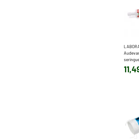
LABORA
Audevar
seringu
performa
11
,
4
(60 ml)