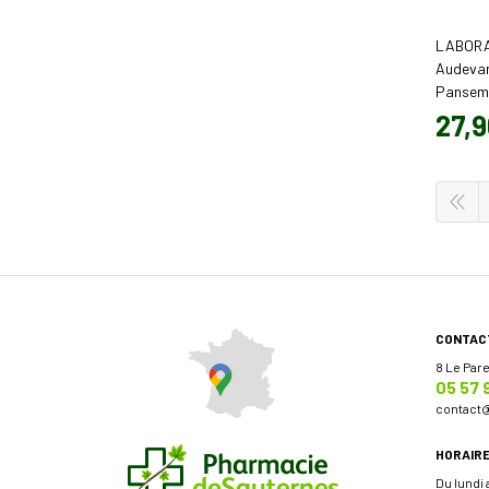
LABORA
Audevar
Panseme
(45 cm x
27
,
9
CONTAC
8 Le Par
05 57 
contact
HORAIR
Du lundi