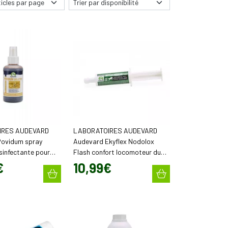
IRES AUDEVARD
LABORATOIRES AUDEVARD
ovidum spray
Audevard Ekyflex Nodolox
sinfectante pour
Flash confort locomoteur du
iens et chats (120
cheval (60 ml)
€
10
,
99
€