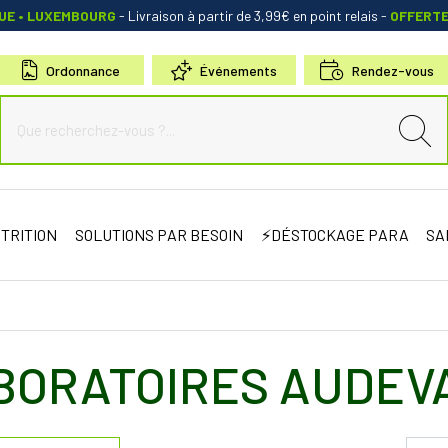
QUE • LUXEMBOURG
- Livraison à partir de 3,99€ en point relais
-
OFFERT
Ordonnance
Événements
Rendez-vous
de Sauternes Votre pharmacie en ligne à votre service
TRITION
SOLUTIONS PAR BESOIN
⚡DÉSTOCKAGE PARA
SA
BORATOIRES AUDEV