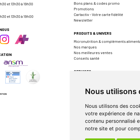
Bons plans & codes promo
h30 et 13h30 à 19h30
Promotions
Cartactiv – Votre carte fidélité
h30 et 13h30 à 19h00
Newsletter
-NOUS
PRODUITS & UNIVERS
Micronutrition & compléments aliment
Nos marques
Nos meilleures ventes
CATION
Conseils santé
SERVICES
Envoyer une ordonnance
Prendre rendez-vous
Nous utilisons
Événements
Borne de téléconsultation MEDADOM
Pharmacie de garde
Nous utilisons des cook
votre expérience de na
INFORMATIONS
contenu personnalisé et
FAQ
notre site et pour com
Rappel de produit