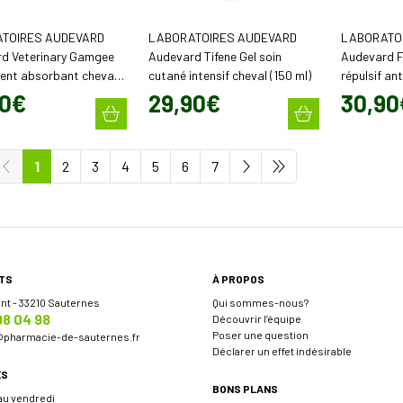
TOIRES AUDEVARD
LABORATOIRES AUDEVARD
LABORATO
d Veterinary Gamgee
Audevard Tifene Gel soin
Audevard F
nt absorbant cheval
cutané intensif cheval (150 ml)
répulsif an
 2,3 m)
chevaux (4
0
€
29
,
90
€
30
,
90
1
2
3
4
5
6
7
TS
À PROPOS
ent - 33210 Sauternes
Qui sommes-nous?
98 04 98
Découvrir l’équipe
Poser une question
@
pharmacie-de-sauternes.fr
Déclarer un effet indésirable
ES
BONS PLANS
 au vendredi