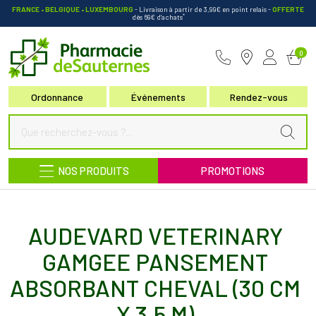
FRANCE • BELGIQUE • LUXEMBOURG
- Livraison à partir de 3,99€ en point relais
-
OFFERTE
*
dès 69€ d’achats
Pharmacie de Sauternes Votre pha
0
Ordonnance
Événements
Rendez-vous
NOS PRODUITS
PROMOTIONS
AUDEVARD VETERINARY
GAMGEE PANSEMENT
ABSORBANT CHEVAL (30 CM
X 3,5 M)