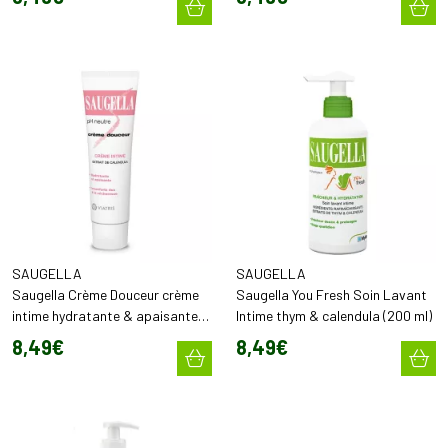
SAUGELLA
SAUGELLA
Saugella Crème Douceur crème
Saugella You Fresh Soin Lavant
intime hydratante & apaisante
Intime thym & calendula (200 ml)
au calendula (30 ml)
8
,
49
€
8
,
49
€