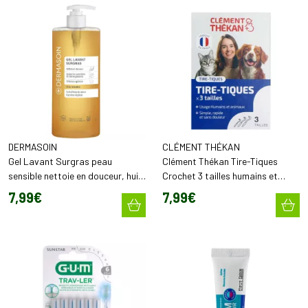
DERMASOIN
CLÉMENT THÉKAN
Gel Lavant Surgras peau
Clément Thékan Tire-Tiques
sensible nettoie en douceur, huile
Crochet 3 tailles humains et
amande douce & glycérine
animaux
7
,
99
€
7
,
99
€
végétale (1 L)