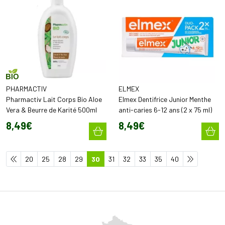
PHARMACTIV
ELMEX
Pharmactiv Lait Corps Bio Aloe
Elmex Dentifrice Junior Menthe
Vera & Beurre de Karité 500ml
anti-caries 6-12 ans (2 x 75 ml)
8
,
49
€
8
,
49
€
20
25
28
29
30
31
32
33
35
40