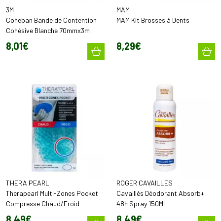
3M
MAM
Coheban Bande de Contention
MAM Kit Brosses à Dents
Cohésive Blanche 70mmx3m
8
,
01
€
8
,
29
€
THERA PEARL
ROGER CAVAILLES
Therapearl Multi-Zones Pocket
Cavaillès Déodorant Absorb+
Compresse Chaud/Froid
48h Spray 150Ml
8
,
49
€
8
,
49
€