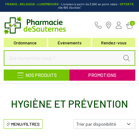
FRANCE • BELGIQUE • LUXEMBOURG
- Livraison à partir de 3,99€ en point relais
-
OFFERTE
*
dès 69€ d’achats
Pharmacie de Sauternes Votre pha
0
Ordonnance
Événements
Rendez-vous
NOS PRODUITS
PROMOTIONS
HYGIÈNE ET PRÉVENTION
MENU/FILTRES