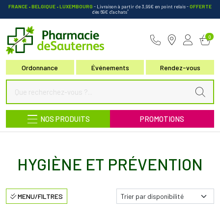
FRANCE • BELGIQUE • LUXEMBOURG
- Livraison à partir de 3,99€ en point relais
-
OFFERTE
*
dès 69€ d’achats
Pharmacie de Sauternes Votre pha
0
Ordonnance
Événements
Rendez-vous
NOS PRODUITS
PROMOTIONS
HYGIÈNE ET PRÉVENTION
MENU/FILTRES