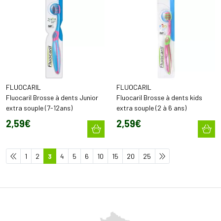
FLUOCARIL
FLUOCARIL
Fluocaril Brosse à dents Junior
Fluocaril Brosse à dents kids
extra souple (7-12ans)
extra souple (2 à 6 ans)
2
,
59
€
2
,
59
€
1
2
3
4
5
6
10
15
20
25