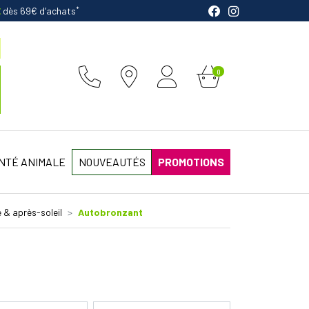
*
E
dès 69€ d’achats
0
NTÉ ANIMALE
NOUVEAUTÉS
PROMOTIONS
 & après-soleil
Autobronzant