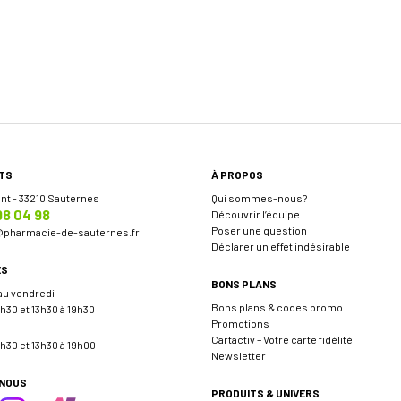
TS
À PROPOS
ent - 33210 Sauternes
Qui sommes-nous?
98 04 98
Découvrir l’équipe
Poser une question
@
pharmacie-de-sauternes.fr
Déclarer un effet indésirable
ES
BONS PLANS
 au vendredi
Bons plans & codes promo
h30 et 13h30 à 19h30
Promotions
Cartactiv – Votre carte fidélité
h30 et 13h30 à 19h00
Newsletter
-NOUS
PRODUITS & UNIVERS