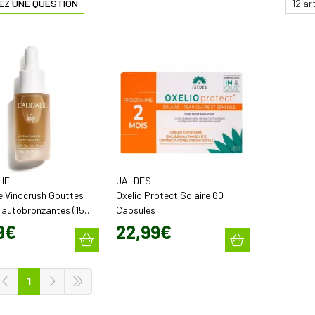
EZ UNE QUESTION
IE
JALDES
e Vinocrush Gouttes
Oxelio Protect Solaire 60
s autobronzantes (15
Capsules
9
€
22
,
99
€
1