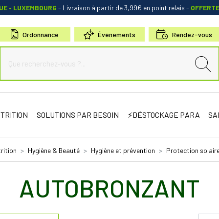
QUE • LUXEMBOURG
- Livraison à partir de 3,99€ en point relais
-
OFFERT
Ordonnance
Événements
Rendez-vous
de Sauternes Votre pharmacie en ligne à votre service
TRITION
SOLUTIONS PAR BESOIN
⚡DÉSTOCKAGE PARA
SA
rition
Hygiène & Beauté
Hygiène et prévention
Protection solaire
AUTOBRONZANT