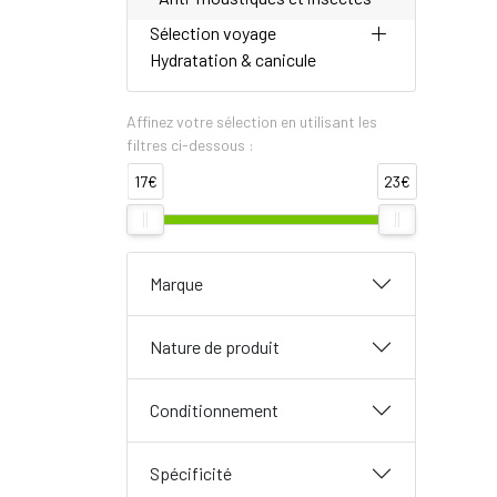
Sélection voyage
Hydratation & canicule
Affinez votre sélection en utilisant les
filtres ci-dessous :
17€
23€
Marque
Nature de produit
Conditionnement
Spécificité