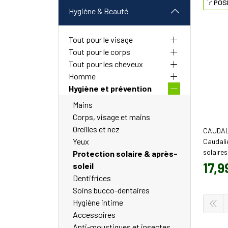
POS
Hygiène & Beauté
Tout pour le visage
Tout pour le corps
Tout pour les cheveux
Homme
Hygiène et prévention
Mains
Corps, visage et mains
Oreilles et nez
CAUDAL
Yeux
Caudali
solaire
Protection solaire & après-
ml)
17
,
9
soleil
Dentifrices
Soins bucco-dentaires
Hygiène intime
Accessoires
Anti-moustiques et insectes