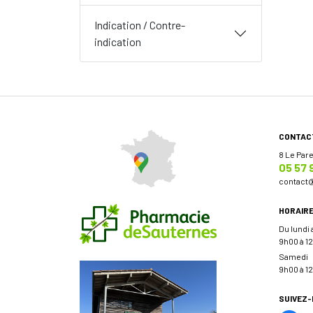
Indication / Contre-
indication
CONTAC
8 Le Par
05 57 
contact
HORAIR
Du lundi
9h00 à 12
Samedi
9h00 à 12
SUIVEZ