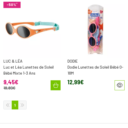
*
-50%
LUC & LÉA
DODIE
Luc et Léa Lunettes de Soleil
Dodie Lunettes de Soleil Bébé 0-
Bébé Mixte 1-3 Ans
18M
9
,
45
€
12
,
99
€
18
,
89
€
1