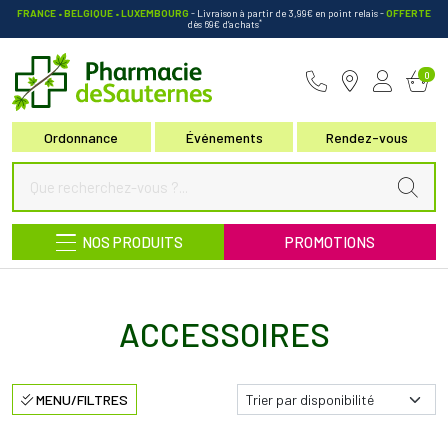
FRANCE • BELGIQUE • LUXEMBOURG
- Livraison à partir de 3,99€ en point relais
-
OFFERTE
*
dès 69€ d’achats
Pharmacie de Sauternes Votre pha
0
Ordonnance
Événements
Rendez-vous
NOS PRODUITS
PROMOTIONS
ACCESSOIRES
MENU/FILTRES