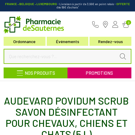
FRANCE • BELGIQUE • LUXEMBOURG
- Livraison à partir de 3,99€ en point relais
-
OFFERTE
*
dès 69€ d’achats
Pharmacie de Sauternes Votre pha
0
Ordonnance
Événements
Rendez-vous
NOS PRODUITS
PROMOTIONS
AUDEVARD POVIDUM SCRUB
SAVON DÉSINFECTANT
POUR CHEVAUX, CHIENS ET
CHATS (5 L)