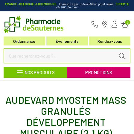
FRANCE • BELGIQUE • LUXEMBOURG
- Livraison à partir de 3,99€ en point relais
-
OFFERTE
*
dès 69€ d’achats
Pharmacie de Sauternes Votre pha
0
Ordonnance
Événements
Rendez-vous
NOS PRODUITS
PROMOTIONS
AUDEVARD MYOSTEM MASS
GRANULÉS
DÉVELOPPEMENT
MUSCULAIRE (2,1 KG)