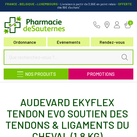
FRANCE • BELGIQUE • LUXEMBOURG
- Livraison à partir de 3,99€ en point relais
-
OFFERTE
*
dès 69€ d’achats
Pharmacie de Sauternes Votre pha
0
Ordonnance
Événements
Rendez-vous
NOS PRODUITS
PROMOTIONS
AUDEVARD EKYFLEX
TENDON EVO SOUTIEN DES
TENDONS & LIGAMENTS DU
CHEVAL (1,8 KG)