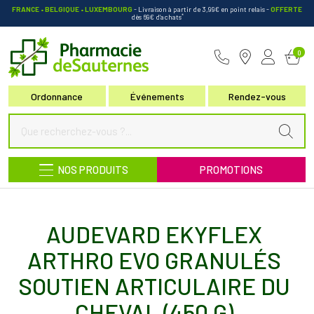
FRANCE • BELGIQUE • LUXEMBOURG
- Livraison à partir de 3,99€ en point relais
-
OFFERTE
*
dès 69€ d’achats
Pharmacie de Sauternes Votre pha
0
Ordonnance
Événements
Rendez-vous
NOS PRODUITS
PROMOTIONS
AUDEVARD EKYFLEX
ARTHRO EVO GRANULÉS
SOUTIEN ARTICULAIRE DU
CHEVAL (450 G)