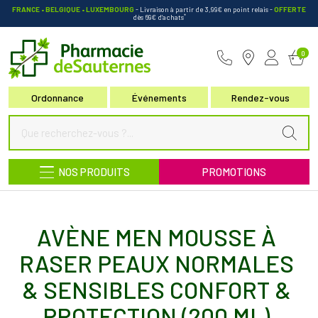
FRANCE • BELGIQUE • LUXEMBOURG
- Livraison à partir de 3,99€ en point relais
-
OFFERTE
*
dès 69€ d’achats
Pharmacie de Sauternes Votre pha
0
Ordonnance
Événements
Rendez-vous
NOS PRODUITS
PROMOTIONS
AVÈNE MEN MOUSSE À
RASER PEAUX NORMALES
& SENSIBLES CONFORT &
PROTECTION (200 ML)