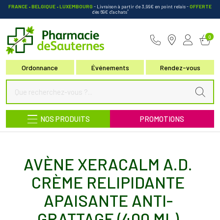
FRANCE • BELGIQUE • LUXEMBOURG
- Livraison à partir de 3,99€ en point relais
-
OFFERTE
*
dès 69€ d’achats
Pharmacie de Sauternes Votre pha
0
Ordonnance
Événements
Rendez-vous
NOS PRODUITS
PROMOTIONS
AVÈNE XERACALM A.D.
CRÈME RELIPIDANTE
APAISANTE ANTI-
GRATTAGE (400 ML)