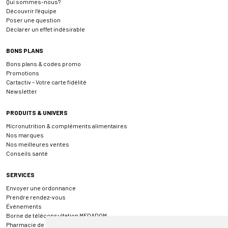
Qui sommes-nous?
Découvrir l’équipe
Poser une question
Déclarer un effet indésirable
BONS PLANS
Bons plans & codes promo
Promotions
Cartactiv – Votre carte fidélité
Newsletter
PRODUITS & UNIVERS
Micronutrition & compléments alimentaires
Nos marques
Nos meilleures ventes
Conseils santé
SERVICES
Envoyer une ordonnance
Prendre rendez-vous
Événements
Borne de téléconsultation MEDADOM
Pharmacie de garde