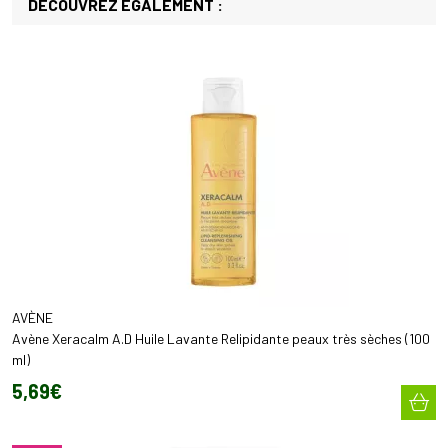
DÉCOUVREZ ÉGALEMENT :
AVÈNE
Avène Xeracalm A.D Huile Lavante Relipidante peaux très sèches (100
ml)
5
,
69
€