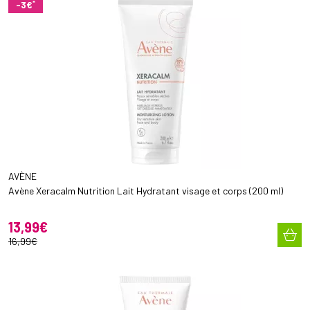
*
-3€
AVÈNE
Avène Xeracalm Nutrition Lait Hydratant visage et corps (200 ml)
13
,
99
€
16
,
99
€