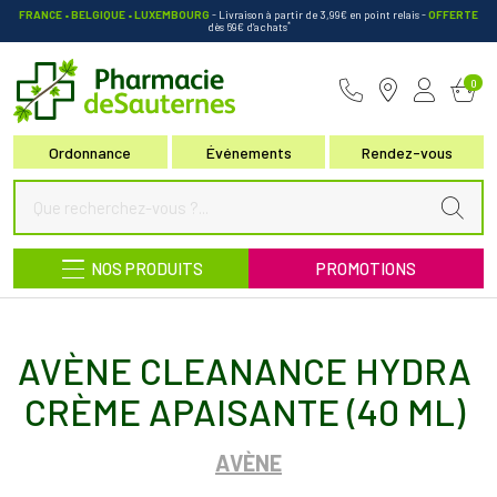
FRANCE • BELGIQUE • LUXEMBOURG
- Livraison à partir de 3,99€ en point relais
-
OFFERTE
*
dès 69€ d’achats
Pharmacie de Sauternes Votre pha
0
Ordonnance
Événements
Rendez-vous
NOS PRODUITS
PROMOTIONS
AVÈNE CLEANANCE HYDRA
CRÈME APAISANTE (40 ML)
AVÈNE