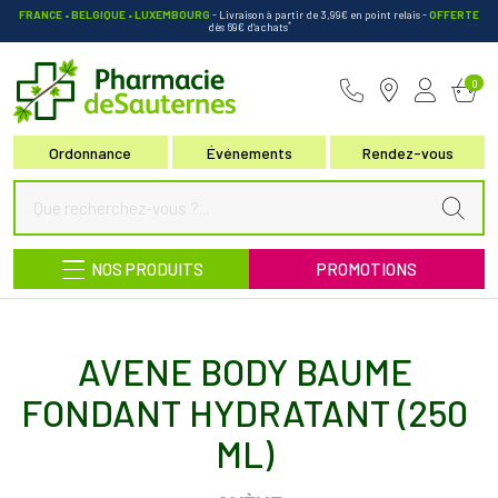
FRANCE • BELGIQUE • LUXEMBOURG
- Livraison à partir de 3,99€ en point relais
-
OFFERTE
*
dès 69€ d’achats
Pharmacie de Sauternes Votre pha
0
Ordonnance
Événements
Rendez-vous
NOS PRODUITS
PROMOTIONS
AVENE BODY BAUME
FONDANT HYDRATANT (250
ML)