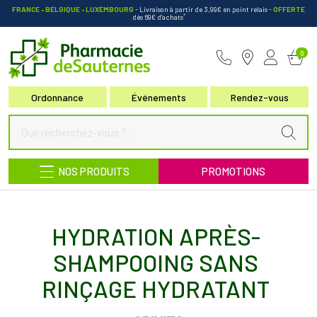
FRANCE • BELGIQUE • LUXEMBOURG
- Livraison à partir de 3,99€ en point relais
-
OFFERTE
*
dès 69€ d’achats
Pharmacie de Sauternes Votre pha
0
Ordonnance
Événements
Rendez-vous
NOS PRODUITS
PROMOTIONS
HYDRATION APRÈS-
SHAMPOOING SANS
RINÇAGE HYDRATANT