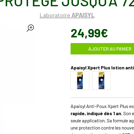
PROTÈGE JUSQU'À 72
Laboratoire
APAISYL
24
,
99
€
AJOUTER AU PANIER
Apaisyl Xpert Plus lotion an
Apaisyl Anti-Poux Xpert Plus e
rapide, indiqué dès 1 an
. Son 
seule application. Sa formule ag
une protection contre les nouvel