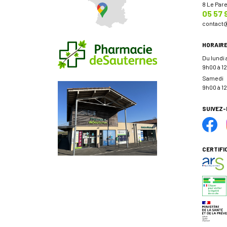
8 Le Par
05 57 
contact
HORAIR
Du lundi
9h00 à 12
Samedi
9h00 à 12
SUIVEZ
CERTIFI