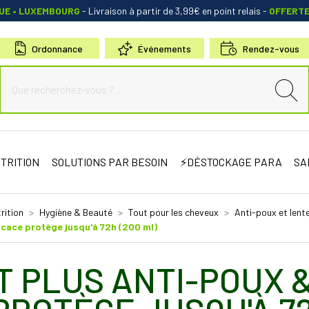
QUE • LUXEMBOURG
- Livraison à partir de 3,99€ en point relais
-
OFFERT
Ordonnance
Événements
Rendez-vous
de Sauternes Votre pharmacie en ligne à votre service
TRITION
SOLUTIONS PAR BESOIN
⚡DÉSTOCKAGE PARA
SA
rition
Hygiène & Beauté
Tout pour les cheveux
Anti-poux et lent
icace protège jusqu'à 72h (200 ml)
T PLUS ANTI-POUX 