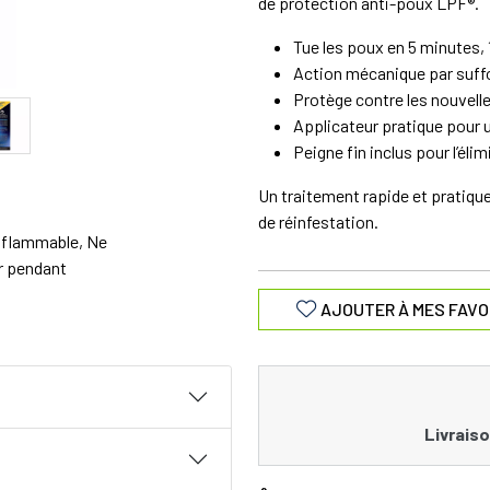
de protection anti-poux LPF®.
Tue les poux en 5 minutes, 
Action mécanique par suffo
Protège contre les nouvelle
Applicateur pratique pour u
Peigne fin inclus pour l’éli
Un traitement rapide et pratique 
de réinfestation.
inflammable, Ne
er pendant
AJOUTER À MES FAVO
Livraiso