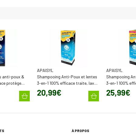
APAISYL
APAISYL
s anti-poux &
Shampooing Anti-Poux et lentes
Shampooing Ant
cace protège
3-en-1 100% efficace traite, lave
3-en-1 100% effi
l)
et protège (100 ml)
et protège (200
20
,
99
€
25
,
99
€
TS
À PROPOS