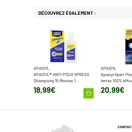
DÉCOUVREZ ÉGALEMENT :
APAISYL
APAISYL
APAISYL® ANTI-POUX XPRESS
Apaisyl Xpert Plu
Shampoing 15 Minutes 1
lentes 100% effi
application sans insecticide
jusqu'à 72h (100 m
18
,
99
€
20
,
99
€
chimique 200 ml
CONTAC