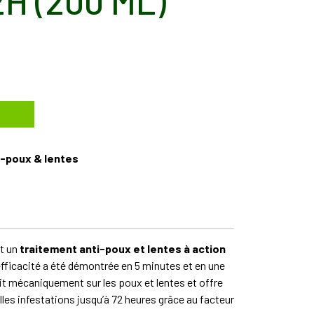
H (200 ML)
ti-poux & lentes
st un
traitement anti-poux et lentes à action
efficacité a été démontrée en 5 minutes et en une
it mécaniquement sur les poux et lentes et offre
les infestations jusqu’à 72 heures grâce au facteur