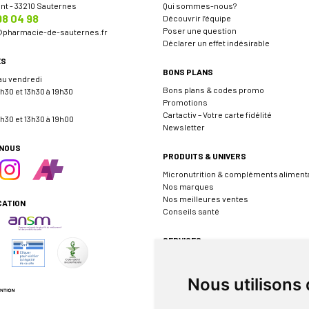
ent - 33210 Sauternes
Qui sommes-nous?
98 04 98
Découvrir l’équipe
Poser une question
@
pharmacie-de-sauternes.fr
Déclarer un effet indésirable
ES
BONS PLANS
 au vendredi
Bons plans & codes promo
h30 et 13h30 à 19h30
Promotions
Cartactiv – Votre carte fidélité
h30 et 13h30 à 19h00
Newsletter
-NOUS
PRODUITS & UNIVERS
Micronutrition & compléments aliment
Nos marques
Nos meilleures ventes
CATION
Conseils santé
SERVICES
Envoyer une ordonnance
Prendre rendez-vous
Nous utilisons
Événements
Borne de téléconsultation MEDADOM
Pharmacie de garde