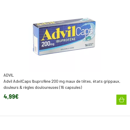
ADVIL
Advil AdvilCaps Ibuprofène 200 mg maux de têtes, états grippaux,
douleurs & règles douloureuses (16 capsules)
4
,
99
€