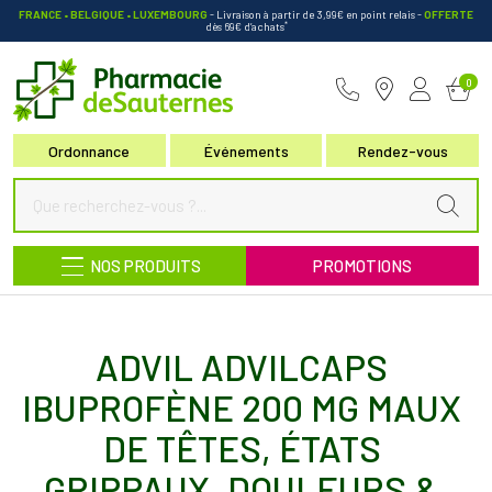
FRANCE • BELGIQUE • LUXEMBOURG
- Livraison à partir de 3,99€ en point relais
-
OFFERTE
*
dès 69€ d’achats
Pharmacie de Sauternes Votre pha
0
Ordonnance
Événements
Rendez-vous
NOS PRODUITS
PROMOTIONS
ADVIL ADVILCAPS
IBUPROFÈNE 200 MG MAUX
DE TÊTES, ÉTATS
GRIPPAUX, DOULEURS &