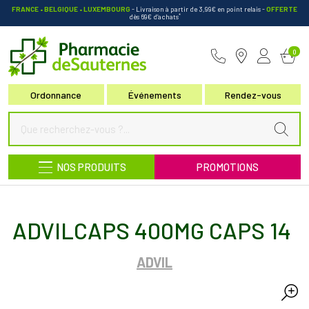
FRANCE • BELGIQUE • LUXEMBOURG
- Livraison à partir de 3,99€ en point relais
-
OFFERTE
*
dès 69€ d’achats
Pharmacie de Sauternes Votre pha
0
Ordonnance
Événements
Rendez-vous
NOS PRODUITS
PROMOTIONS
ADVILCAPS 400MG CAPS 14
ADVIL