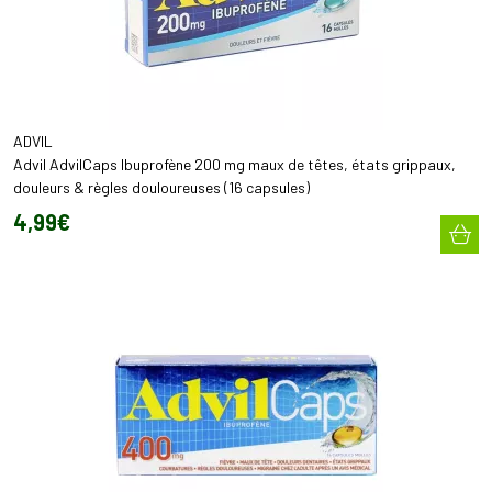
ADVIL
Advil AdvilCaps Ibuprofène 200 mg maux de têtes, états grippaux,
douleurs & règles douloureuses (16 capsules)
4
,
99
€