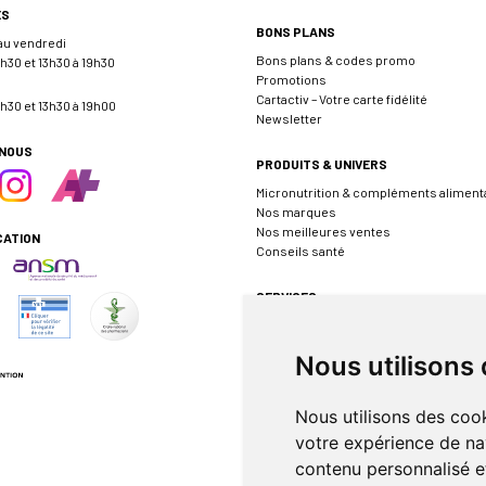
ES
BONS PLANS
 au vendredi
Bons plans & codes promo
h30 et 13h30 à 19h30
Promotions
Cartactiv – Votre carte fidélité
h30 et 13h30 à 19h00
Newsletter
-NOUS
PRODUITS & UNIVERS
Micronutrition & compléments aliment
Nos marques
Nos meilleures ventes
CATION
Conseils santé
SERVICES
Envoyer une ordonnance
Prendre rendez-vous
Nous utilisons
Événements
Borne de téléconsultation MEDADOM
Pharmacie de garde
Nous utilisons des cook
votre expérience de na
INFORMATIONS
contenu personnalisé et
FAQ