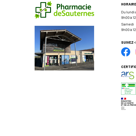
HORAIR
Du lundi
9h00 à 12
Samedi
9h00 à 12
SUIVEZ
CERTIFI