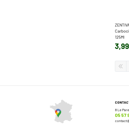
ZENTIV
Carboci
125Ml
3
,
99
CONTAC
8 Le Par
05 57 
contact