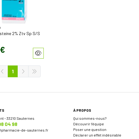
A
steine 2% Ztv Sp S/S
€
1
TS
À PROPOS
ent - 33210 Sauternes
Qui sommes-nous?
98 04 98
Découvrir l’équipe
Poser une question
@
pharmacie-de-sauternes.fr
Déclarer un effet indésirable