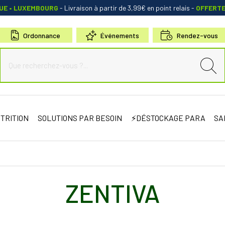
QUE • LUXEMBOURG
- Livraison à partir de 3,99€ en point relais
-
OFFERT
Ordonnance
Événements
Rendez-vous
de Sauternes Votre pharmacie en ligne à votre service
TRITION
SOLUTIONS PAR BESOIN
⚡DÉSTOCKAGE PARA
SA
ZENTIVA