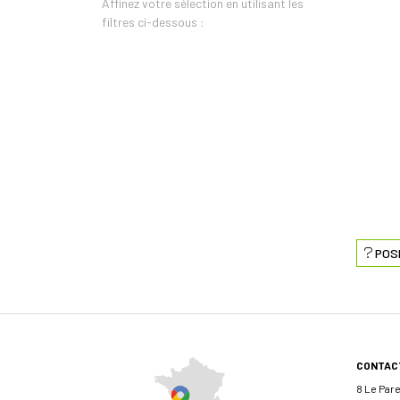
Affinez votre sélection en utilisant les
filtres ci-dessous :
POS
CONTAC
8 Le Par