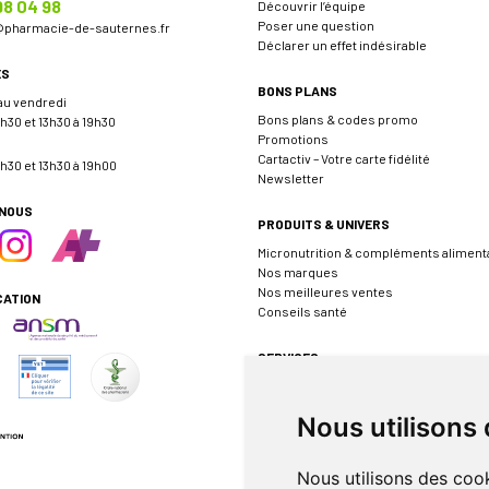
98 04 98
Découvrir l’équipe
Poser une question
@
pharmacie-de-sauternes.fr
Déclarer un effet indésirable
ES
BONS PLANS
 au vendredi
Bons plans & codes promo
h30 et 13h30 à 19h30
Promotions
Cartactiv – Votre carte fidélité
h30 et 13h30 à 19h00
Newsletter
-NOUS
PRODUITS & UNIVERS
Micronutrition & compléments aliment
Nos marques
Nos meilleures ventes
CATION
Conseils santé
SERVICES
Envoyer une ordonnance
Prendre rendez-vous
Nous utilisons
Événements
Borne de téléconsultation MEDADOM
Pharmacie de garde
Nous utilisons des cook