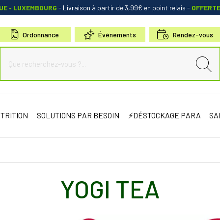
QUE • LUXEMBOURG
- Livraison à partir de 3,99€ en point relais
-
OFFERT
Ordonnance
Événements
Rendez-vous
de Sauternes Votre pharmacie en ligne à votre service
TRITION
SOLUTIONS PAR BESOIN
⚡DÉSTOCKAGE PARA
SA
YOGI TEA