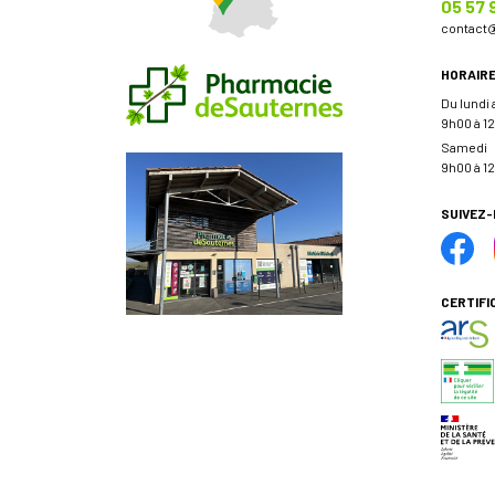
05 57 
contact
HORAIR
Du lundi
9h00 à 12
Samedi
9h00 à 12
SUIVEZ
CERTIFI