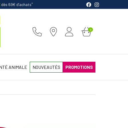
*
E
dès 69€ d’achats
0
NTÉ ANIMALE
NOUVEAUTÉS
PROMOTIONS