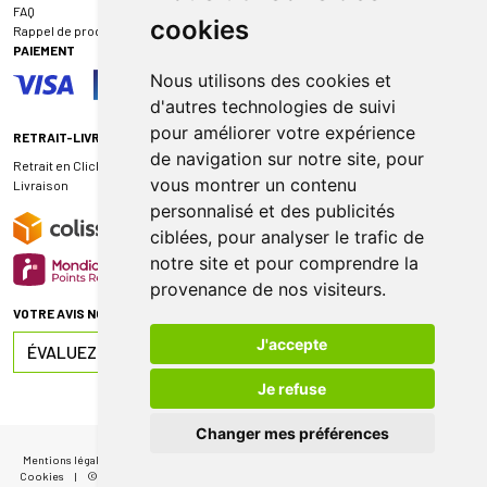
FAQ
cookies
Rappel de produit
PAIEMENT
Nous utilisons des cookies et
d'autres technologies de suivi
pour améliorer votre expérience
RETRAIT-LIVRAISON
de navigation sur notre site, pour
Retrait en Click & Collect
vous montrer un contenu
Livraison
personnalisé et des publicités
ciblées, pour analyser le trafic de
notre site et pour comprendre la
provenance de nos visiteurs.
VOTRE AVIS NOUS INTÉRESSE
J'accepte
ÉVALUEZ-NOUS SUR
Je refuse
Changer mes préférences
Mentions légales
|
CGV
|
Données personnelles
|
Cookies
|
Mes préférences
Cookies
|
© 2026 Pharmacie de Sauternes
|
Tous droits réservés
|
Apotekisto