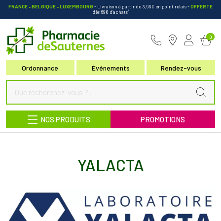
FRANCE • BELGIQUE • LUXEMBOURG
- Livraison à partir de 3,99€ en point relais
-
OFFERTE
*
dès 69€ d’achats
Pharmacie de Sauternes Votre pha
0
Ordonnance
Événements
Rendez-vous
NOS PRODUITS
PROMOTIONS
YALACTA