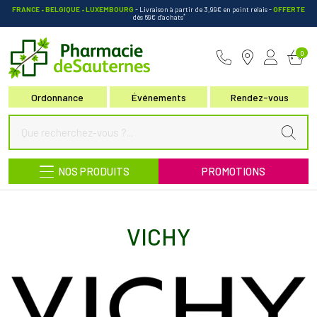
FRANCE • BELGIQUE • LUXEMBOURG
- Livraison à partir de 3,99€ en point relais
-
OFFERTE
*
dès 69€ d’achats
Pharmacie de Sauternes Votre pha
0
Ordonnance
Événements
Rendez-vous
NOS PRODUITS
PROMOTIONS
VICHY