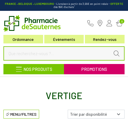
FRANCE • BELGIQUE • LUXEMBOURG
- Livraison à partir de 3,99€ en point relais
-
OFFERTE
*
dès 69€ d’achats
Pharmacie de Sauternes Votre pha
0
Ordonnance
Événements
Rendez-vous
NOS PRODUITS
PROMOTIONS
VERTIGE
MENU/FILTRES