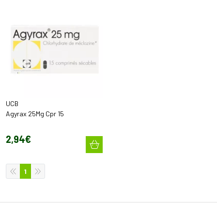
UCB
Agyrax 25Mg Cpr 15
2
,
94
€
1