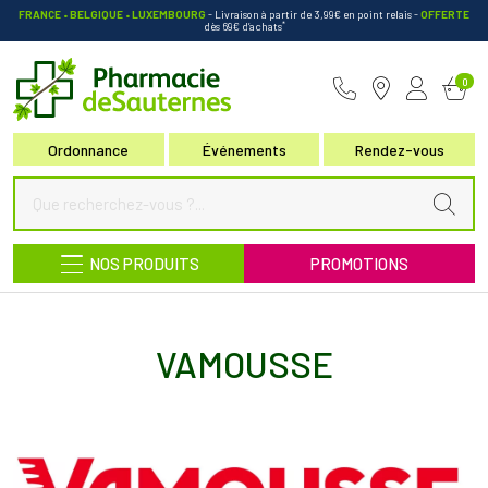
FRANCE • BELGIQUE • LUXEMBOURG
- Livraison à partir de 3,99€ en point relais
-
OFFERTE
*
dès 69€ d’achats
Pharmacie de Sauternes Votre pha
0
Ordonnance
Événements
Rendez-vous
NOS PRODUITS
PROMOTIONS
VAMOUSSE