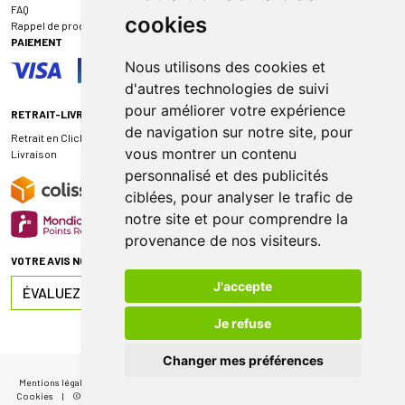
FAQ
cookies
Rappel de produit
PAIEMENT
Nous utilisons des cookies et
d'autres technologies de suivi
pour améliorer votre expérience
RETRAIT-LIVRAISON
de navigation sur notre site, pour
Retrait en Click & Collect
vous montrer un contenu
Livraison
personnalisé et des publicités
ciblées, pour analyser le trafic de
notre site et pour comprendre la
provenance de nos visiteurs.
VOTRE AVIS NOUS INTÉRESSE
J'accepte
ÉVALUEZ-NOUS SUR
Je refuse
Changer mes préférences
Mentions légales
|
CGV
|
Données personnelles
|
Cookies
|
Mes préférences
Cookies
|
© 2026 Pharmacie de Sauternes
|
Tous droits réservés
|
Apotekisto