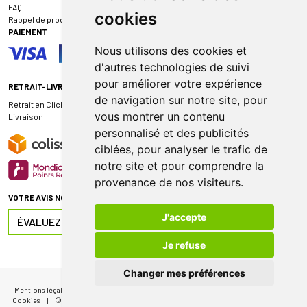
FAQ
cookies
Rappel de produit
PAIEMENT
Nous utilisons des cookies et
d'autres technologies de suivi
pour améliorer votre expérience
RETRAIT-LIVRAISON
de navigation sur notre site, pour
Retrait en Click & Collect
vous montrer un contenu
Livraison
personnalisé et des publicités
ciblées, pour analyser le trafic de
notre site et pour comprendre la
provenance de nos visiteurs.
VOTRE AVIS NOUS INTÉRESSE
J'accepte
ÉVALUEZ-NOUS SUR
Je refuse
Changer mes préférences
Mentions légales
|
CGV
|
Données personnelles
|
Cookies
|
Mes préférences
Cookies
|
© 2026 Pharmacie de Sauternes
|
Tous droits réservés
|
Apotekisto