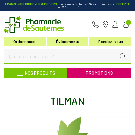
FRANCE • BELGIQUE • LUXEMBOURG
- Livraison à partir de 3,99€ en point relais
-
OFFERTE
*
dès 69€ d’achats
Pharmacie de Sauternes Votre pha
0
Ordonnance
Événements
Rendez-vous
NOS PRODUITS
PROMOTIONS
TILMAN