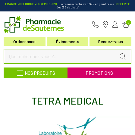
FRANCE • BELGIQUE • LUXEMBOURG
- Livraison à partir de 3,99€ en point relais
-
OFFERTE
*
dès 69€ d’achats
Pharmacie de Sauternes Votre pha
0
Ordonnance
Événements
Rendez-vous
NOS PRODUITS
PROMOTIONS
TETRA MEDICAL