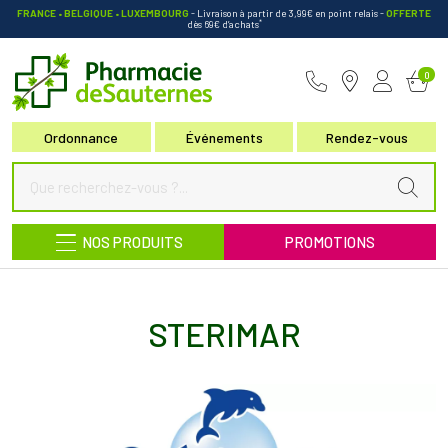
FRANCE • BELGIQUE • LUXEMBOURG
- Livraison à partir de 3,99€ en point relais
-
OFFERTE
*
dès 69€ d’achats
Pharmacie de Sauternes Votre pha
0
Ordonnance
Événements
Rendez-vous
NOS PRODUITS
PROMOTIONS
STERIMAR