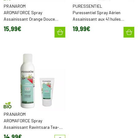
PRANAROM
PURESSENTIEL
AROMAFORCE Spray
Puressentiel Spray Aérien
Assainissant Orange Douce
Assainissant aux 41 huiles
Ravintsara Bio
essentielles (200 ml)
15
,
99
€
19
,
99
€
PRANAROM
AROMAFORCE Spray
Assainissant Ravintsara Tea-
Tree BIO
14
,
99
€