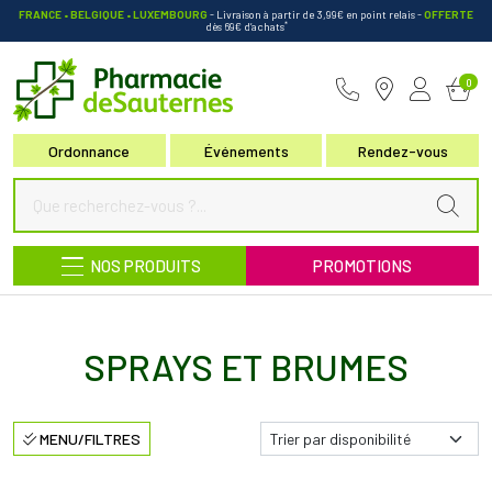
FRANCE • BELGIQUE • LUXEMBOURG
- Livraison à partir de 3,99€ en point relais
-
OFFERTE
*
dès 69€ d’achats
Pharmacie de Sauternes Votre pha
0
Ordonnance
Événements
Rendez-vous
NOS PRODUITS
PROMOTIONS
SPRAYS ET BRUMES
MENU/FILTRES