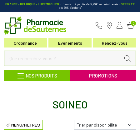
FRANCE • BELGIQUE • LUXEMBOURG
- Livraison à partir de 3,99€ en point relais
-
OFFERTE
*
dès 69€ d’achats
Pharmacie de Sauternes Votre pha
0
Ordonnance
Événements
Rendez-vous
NOS PRODUITS
PROMOTIONS
SOINEO
MENU/FILTRES