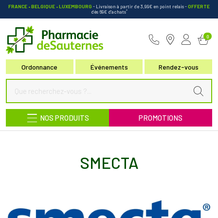
FRANCE • BELGIQUE • LUXEMBOURG
- Livraison à partir de 3,99€ en point relais
-
OFFERTE
*
dès 69€ d’achats
Pharmacie de Sauternes Votre pha
0
Ordonnance
Événements
Rendez-vous
NOS PRODUITS
PROMOTIONS
SMECTA