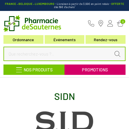
FRANCE • BELGIQUE • LUXEMBOURG
- Livraison à partir de 3,99€ en point relais
-
OFFERTE
*
dès 69€ d’achats
Pharmacie de Sauternes Votre pha
0
Ordonnance
Événements
Rendez-vous
NOS PRODUITS
PROMOTIONS
SIDN