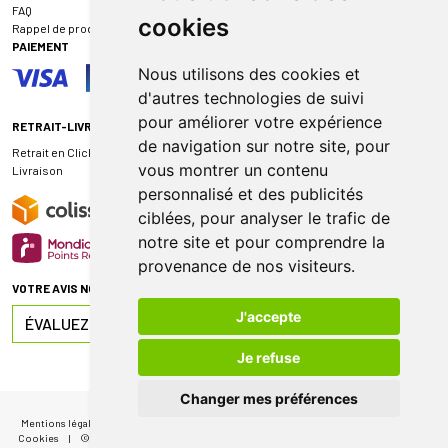
FAQ
cookies
Rappel de produit
PAIEMENT
Nous utilisons des cookies et
d'autres technologies de suivi
pour améliorer votre expérience
RETRAIT-LIVRAISON
de navigation sur notre site, pour
Retrait en Click & Collect
vous montrer un contenu
Livraison
personnalisé et des publicités
ciblées, pour analyser le trafic de
notre site et pour comprendre la
provenance de nos visiteurs.
VOTRE AVIS NOUS INTÉRESSE
J'accepte
ÉVALUEZ-NOUS SUR
Je refuse
Changer mes préférences
Mentions légales
|
CGV
|
Données personnelles
|
Cookies
|
Mes préférences
Cookies
|
© 2026 Pharmacie de Sauternes
|
Tous droits réservés
|
Apotekisto