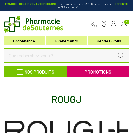
FRANCE • BELGIQUE • LUXEMBOURG
- Livraison à partir de 3,99€ en point relais
-
OFFERTE
*
dès 69€ d’achats
Pharmacie de Sauternes Votre pha
0
Ordonnance
Événements
Rendez-vous
NOS PRODUITS
PROMOTIONS
ROUGJ