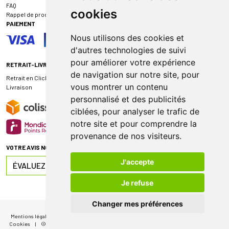
FAQ
cookies
Rappel de produit
PAIEMENT
Nous utilisons des cookies et
d'autres technologies de suivi
pour améliorer votre expérience
RETRAIT-LIVRAISON
de navigation sur notre site, pour
Retrait en Click & Collect
vous montrer un contenu
Livraison
personnalisé et des publicités
ciblées, pour analyser le trafic de
notre site et pour comprendre la
provenance de nos visiteurs.
VOTRE AVIS NOUS INTÉRESSE
J'accepte
ÉVALUEZ-NOUS SUR
Je refuse
Changer mes préférences
Mentions légales
|
CGV
|
Données personnelles
|
Cookies
|
Mes préférences
Cookies
|
© 2026 Pharmacie de Sauternes
|
Tous droits réservés
|
Apotekisto