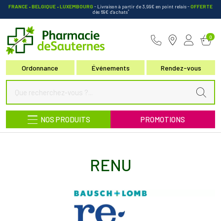
FRANCE • BELGIQUE • LUXEMBOURG
- Livraison à partir de 3,99€ en point relais
-
OFFERTE
*
dès 69€ d’achats
Pharmacie de Sauternes Votre pha
0
Ordonnance
Événements
Rendez-vous
NOS PRODUITS
PROMOTIONS
RENU