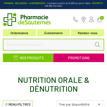
FRANCE • BELGIQUE • LUXEMBOURG
- Livraison à partir de 3,99€ en point relais
-
OFFERTE
*
dès 69€ d’achats
Pharmacie de Sauternes Votre pha
0
Ordonnance
Événements
Rendez-vous
NOS PRODUITS
PROMOTIONS
NUTRITION ORALE &
DÉNUTRITION
MENU/FILTRES