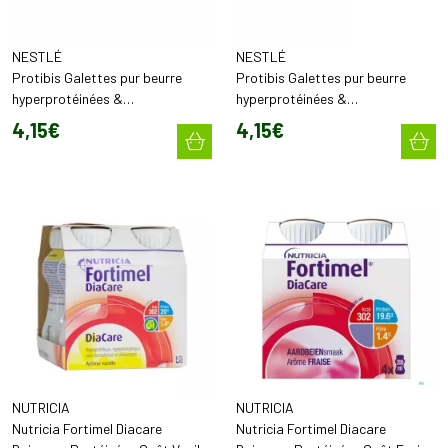
NESTLÉ
NESTLÉ
Protibis Galettes pur beurre
Protibis Galettes pur beurre
hyperprotéinées &
hyperprotéinées &
hyperénergétiques Tomate &
hyperénergétiques Citron (x16)
4
,
15
€
4
,
15
€
Herbes de Provence (x16)
NUTRICIA
NUTRICIA
Nutricia Fortimel Diacare
Nutricia Fortimel Diacare