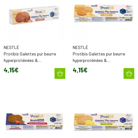
NESTLÉ
NESTLÉ
Protibis Galettes pur beurre
Protibis Galettes pur beurre
hyperprotéinées &
hyperprotéinées &
hyperénergétiques Spéculoos
hyperénergétiques nature (x16)
4
,
15
€
4
,
15
€
(x16)