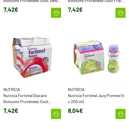
Boissons Protéinées Goût Vanille
Boissons Protéinées Goût Fraise
(4 x 200 ml)
(4 x 200 ml)
7
,
42
€
7
,
42
€
NUTRICIA
NUTRICIA
Nutricia Fortimel Diacare
Nutricia Fortimel Jucy Pomme (4
Boissons Protéinées Goût
x 200 ml)
Chocolat (4 x 200 ml)
7
,
42
€
8
,
04
€