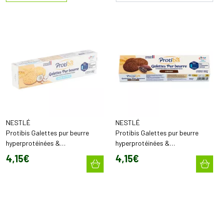
NESTLÉ
NESTLÉ
Protibis Galettes pur beurre
Protibis Galettes pur beurre
hyperprotéinées &
hyperprotéinées &
hyperénergétiques noix de coco
hyperénergétiques Cacao (x16)
4
,
15
€
4
,
15
€
(x16)