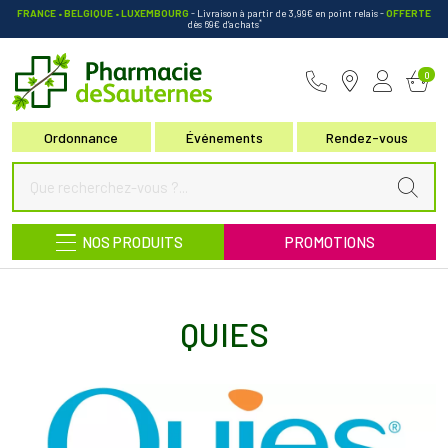
FRANCE • BELGIQUE • LUXEMBOURG
- Livraison à partir de 3,99€ en point relais
-
OFFERTE
*
dès 69€ d’achats
Pharmacie de Sauternes Votre pha
0
Ordonnance
Événements
Rendez-vous
NOS PRODUITS
PROMOTIONS
QUIES