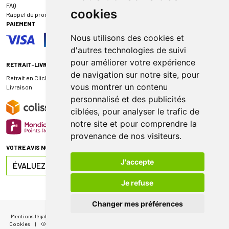
FAQ
cookies
Rappel de produit
PAIEMENT
Nous utilisons des cookies et
d'autres technologies de suivi
pour améliorer votre expérience
RETRAIT-LIVRAISON
de navigation sur notre site, pour
Retrait en Click & Collect
vous montrer un contenu
Livraison
personnalisé et des publicités
ciblées, pour analyser le trafic de
notre site et pour comprendre la
provenance de nos visiteurs.
VOTRE AVIS NOUS INTÉRESSE
J'accepte
ÉVALUEZ-NOUS SUR
Je refuse
Changer mes préférences
Mentions légales
|
CGV
|
Données personnelles
|
Cookies
|
Mes préférences
Cookies
|
© 2026 Pharmacie de Sauternes
|
Tous droits réservés
|
Apotekisto