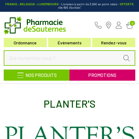
FRANCE • BELGIQUE • LUXEMBOURG
- Livraison à partir de 3,99€ en point relais
-
OFFERTE
*
dès 69€ d’achats
Pharmacie de Sauternes Votre pha
0
Ordonnance
Événements
Rendez-vous
NOS PRODUITS
PROMOTIONS
PLANTER'S