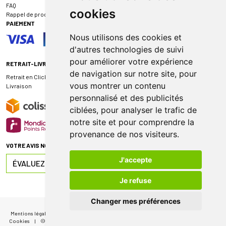
FAQ
cookies
Rappel de produit
PAIEMENT
Nous utilisons des cookies et
d'autres technologies de suivi
pour améliorer votre expérience
RETRAIT-LIVRAISON
de navigation sur notre site, pour
Retrait en Click & Collect
vous montrer un contenu
Livraison
personnalisé et des publicités
ciblées, pour analyser le trafic de
notre site et pour comprendre la
provenance de nos visiteurs.
VOTRE AVIS NOUS INTÉRESSE
J'accepte
ÉVALUEZ-NOUS SUR
Je refuse
Changer mes préférences
Mentions légales
|
CGV
|
Données personnelles
|
Cookies
|
Mes préférences
Cookies
|
© 2026 Pharmacie de Sauternes
|
Tous droits réservés
|
Apotekisto